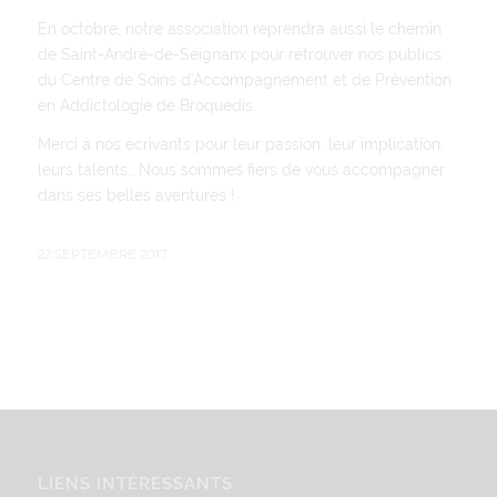
En octobre, notre association reprendra aussi le chemin
de Saint-André-de-Seignanx pour retrouver nos publics
du Centre de Soins d’Accompagnement et de Prévention
en Addictologie de Broquedis.
Merci à nos écrivants pour leur passion, leur implication,
leurs talents… Nous sommes fiers de vous accompagner
dans ses belles aventures !
22 SEPTEMBRE 2017
LIENS INTÉRESSANTS