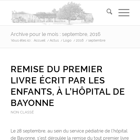
Archive pour le mois : septembre, 2016
Vous êtes ici :
Accueil
/
Actus
/
Logo
/
2016
/
septembre
REMISE DU PREMIER
LIVRE ÉCRIT PAR LES
ENFANTS, À L’HÔPITAL DE
BAYONNE
NON CLASSÉ
Le 28 septembre, au sein du service pédiatrie de l’hôpital
de Bayonne, s’est déroulée la remise du tout premier livre