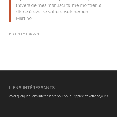
travers de mes manuscrits, me montrer la
digne élève de votre enseignement.
Martine
14 SEPTEMBRE 2016
LIENS INTÉRESSANTS
Voici quelques liens intéressants pour vous ! Appréciez votre séjour :)