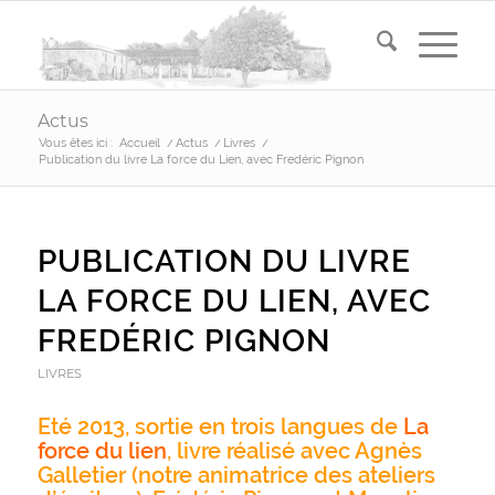
Actus
Vous êtes ici :
Accueil
/
Actus
/
Livres
/
Publication du livre La force du Lien, avec Fredéric Pignon
PUBLICATION DU LIVRE
LA FORCE DU LIEN, AVEC
FREDÉRIC PIGNON
LIVRES
Eté 2013, sortie en trois langues de
La
force du lien
, livre réalisé avec Agnès
Galletier (notre animatrice des ateliers