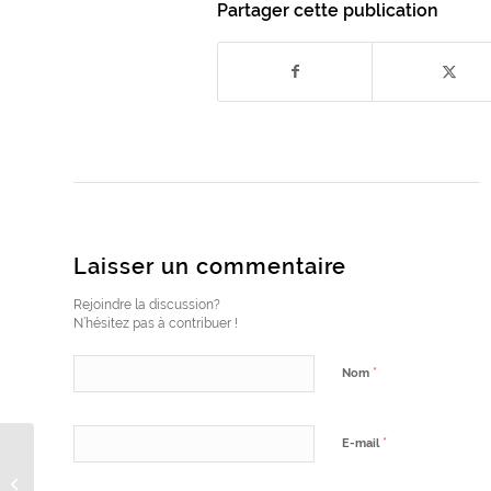
Partager cette publication
Laisser un commentaire
Rejoindre la discussion?
N’hésitez pas à contribuer !
*
Nom
*
E-mail
Ehpad de Nay, remise des
biographies à leurs talentueux