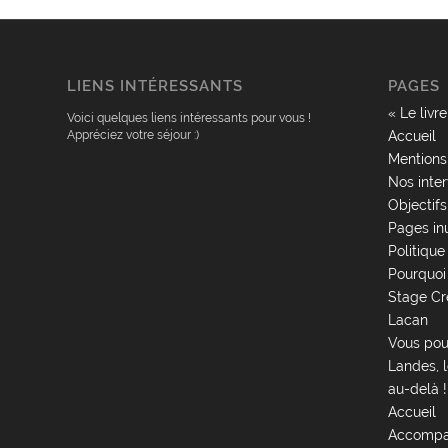
LIENS INTÉRESSANTS
PAGES
« Le livr
Voici quelques liens intéressants pour vous !
Appréciez votre séjour :)
Accueil
Mentions
Nos inte
Objectifs
Pages inu
Politique
Pourquoi 
Stage Cr
Lacan
Vous pou
Landes, 
au-delà !
Accueil
Accompag