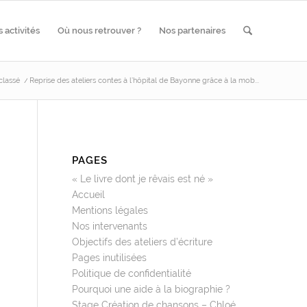
 activités
Où nous retrouver ?
Nos partenaires
classé
/
Reprise des ateliers contes à l’hôpital de Bayonne grâce à la mob...
PAGES
« Le livre dont je rêvais est né »
Accueil
Mentions légales
Nos intervenants
Objectifs des ateliers d’écriture
Pages inutilisées
Politique de confidentialité
Pourquoi une aide à la biographie ?
Stage Création de chansons – Chloé