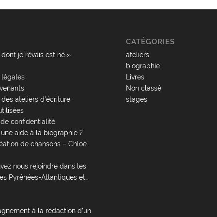
CATÉGORIES
e dont je rêvais est né »
ateliers
biographie
 légales
Livres
rvenants
Non classé
 des ateliers d’écriture
stages
tilisées
 de confidentialité
une aide à la biographie ?
éation de chansons – Chloé
vez nous rejoindre dans les
les Pyrénées-Atlantiques et…
nement à la rédaction d’un